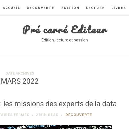
ACCUEIL
DÉCOUVERTE
EDITION
LECTURE
LIVRES
Pré carré Editeur
Édition, lecture et passion
DATE ARCHIVES
MARS 2022
: les missions des experts de la data
SUR
DÉCOUVERTE
AIRES FERMÉS
2 MIN
READ
CONSEIL
EN