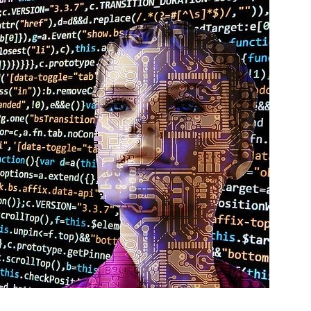
DATA
SCIENCE
:
LES
MISSIONS
DES
EXPERTS
DE
LA
DATA